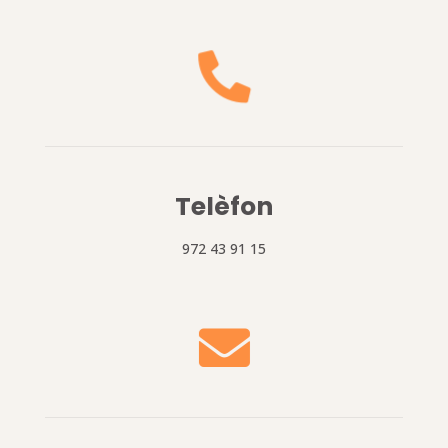

Telèfon
972 43 91 15
