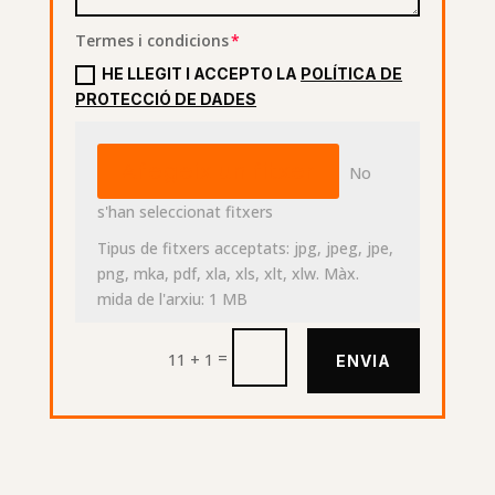
Termes i condicions
HE LLEGIT I ACCEPTO LA
POLÍTICA DE
PROTECCIÓ DE DADES
File Input
Afegeix un fitxer
No
s'han seleccionat fitxers
Tipus de fitxers acceptats: jpg, jpeg, jpe,
png, mka, pdf, xla, xls, xlt, xlw. Màx.
mida de l'arxiu: 1 MB
=
11 + 1
ENVIA